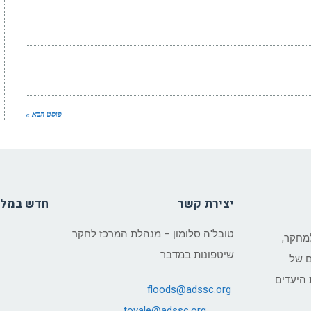
פוסט הבא »
יצירת קשר
חדש במל
טובל'ה סלומון – מנהלת המרכז לחקר
מחקר,
שיטפונות במדבר
ם של
היעדים
floods@adssc.org
tovale@
adssc.org