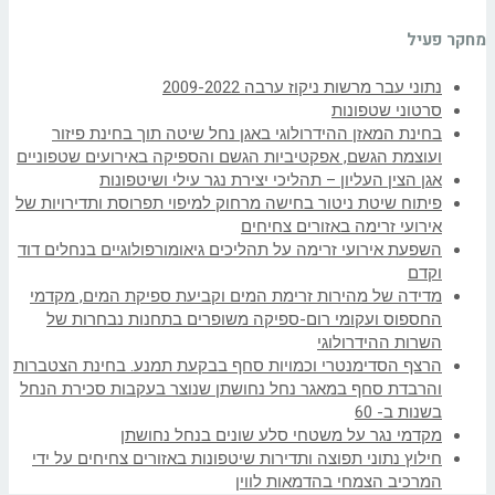
מחקר פעיל
נתוני עבר מרשות ניקוז ערבה 2009-2022
סרטוני שטפונות
בחינת המאזן ההידרולוגי באגן נחל שיטה תוך בחינת פיזור
ועוצמת הגשם, אפקטיביות הגשם והספיקה באירועים שטפוניים
אגן הצין העליון – תהליכי יצירת נגר עילי ושיטפונות
פיתוח שיטת ניטור בחישה מרחוק למיפוי תפרוסת ותדירויות של
אירועי זרימה באזורים צחיחים
השפעת אירועי זרימה על תהליכים גיאומורפולוגיים בנחלים דוד
וקדם
מדידה של מהירות זרימת המים וקביעת ספיקת המים, מקדמי
החספוס ועקומי רום-ספיקה משופרים בתחנות נבחרות של
השרות ההידרולוגי
הרצף הסדימנטרי וכמויות סחף בבקעת תמנע. בחינת הצטברות
והרבדת סחף במאגר נחל נחושתן שנוצר בעקבות סכירת הנחל
בשנות ב- 60
מקדמי נגר על משטחי סלע שונים בנחל נחושתן
חילוץ נתוני תפוצה ותדירות שיטפונות באזורים צחיחים על ידי
המרכיב הצמחי בהדמאות לווין