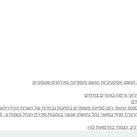
ת הגשם, אפקטיביות הגשם והספיקה באירועים שטפוניים
ועי זרימה באזורים צחיחים
דם
פוס ועקומי רום-ספיקה משופרים בתחנות נבחרות של השרות ההידרולוגי
בדת סחף במאגר נחל נחושתן שנוצר בעקבות סכירת הנחל בשנות ב- 60
כיב הצמחי בהדמאות לווין