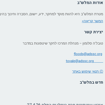
אודות המלש"ב
מטרת המלש"ב היא להוות מוקד למחקר, ידע, יישום, הסברה וחינוך בה
המשך קריאה>
יצירת קשר
טובל'ה סלומון – מנהלת המרכז לחקר שיטפונות במדבר
floods@adssc.org
tovale@
adssc.org
Ⓒ תנאי שימוש באתר
חדש במלש"ב