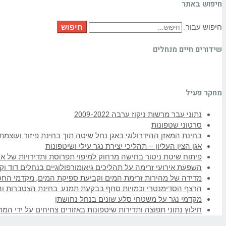
חיפוש באתר
חיפוש
חיפוש עבור:
שידורים חיים מנחלים
מחקר פעיל
נתוני עבר מרשות ניקוז ערבה 2009-2022
סרטוני שטפונות
בחינת המאזן ההידרולוגי באגן נחל שיטה תוך בחינת פיזור ועוצמ
אגן הצין העליון – תהליכי יצירת נגר עילי ושיטפונות
פיתוח שיטת ניטור בחישה מרחוק למיפוי תפרוסת ותדירויות של איר
השפעת אירועי זרימה על תהליכים גיאומורפולוגיים בנחלים דוד וק
מדידה של מהירות זרימת המים וקביעת ספיקת המים, מקדמי החס
הרצף הסדימנטרי וכמויות סחף בבקעת תמנע. בחינת הצטברות והר
מקדמי נגר על משטחי סלע שונים בנחל נחושתן
חילוץ נתוני תפוצה ותדירות שיטפונות באזורים צחיחים על ידי המר