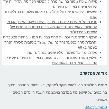
פיתוח שיטת ניטור בחישה מרחוק למיפוי תפרוסת ותדירויות של
אירועי זרימה באזורים צחיחים
השפעת אירועי זרימה על תהליכים גיאומורפולוגיים בנחלים דוד
וקדם
מדידה של מהירות זרימת המים וקביעת ספיקת המים, מקדמי
החספוס ועקומי רום-ספיקה משופרים בתחנות נבחרות של
השרות ההידרולוגי
הרצף הסדימנטרי וכמויות סחף בבקעת תמנע. בחינת הצטברות
והרבדת סחף במאגר נחל נחושתן שנוצר בעקבות סכירת הנחל
בשנות ב- 60
מקדמי נגר על משטחי סלע שונים בנחל נחושתן
חילוץ נתוני תפוצה ותדירות שיטפונות באזורים צחיחים על ידי
המרכיב הצמחי בהדמאות לווין
אודות המלש"ב
מטרת המלש"ב היא להוות מוקד למחקר, ידע, יישום, הסברה וחינוך
בהיבטים של שיטפונות במדבר באמצעות השגת היעדים הבאים
מגוונים…
המשך קריאה>