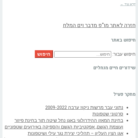
קרא עוד ←
חזרה לאתר מו"פ מדבר וים המלח
חיפוש באתר
חיפוש
חיפוש עבור:
שידורים חיים מנחלים
מחקר פעיל
נתוני עבר מרשות ניקוז ערבה 2009-2022
סרטוני שטפונות
בחינת המאזן ההידרולוגי באגן נחל שיטה תוך בחינת פיזור
ועוצמת הגשם, אפקטיביות הגשם והספיקה באירועים שטפוניים
אגן הצין העליון – תהליכי יצירת נגר עילי ושיטפונות